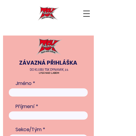
ZÁVAZNÁ PŘIHLÁŠKA
DO KLUBU TSK DYNAMIK, z.s.
LYSÁ NAD LABEM
Jméno
Příjmení
Sekce/Tým